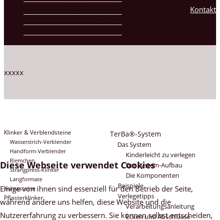
Strangverblender
Kontakt
Kontaktformular
Impressum
Datenschutz
xxxxx
Klinker & Verblendsteine
TerBa®-System
Wasserstrich-Verblender
Das System
Handform-Verblender
Kinderleicht zu verlegen
Riemchen
Diese Webseite verwendet Cookies
Der System-Aufbau
Strangpress-Klinker
Die Komponenten
Langformate
Beispiele
Einige von ihnen sind essenziell für den Betrieb der Seite,
Kunststeine
Verlegetipps
Pflasterklinker
während andere uns helfen, diese Website und die
Verarbeitungsanleitung
Nutzererfahrung zu verbessern. Sie können selbst entscheiden,
Ecken und Abschlüsse