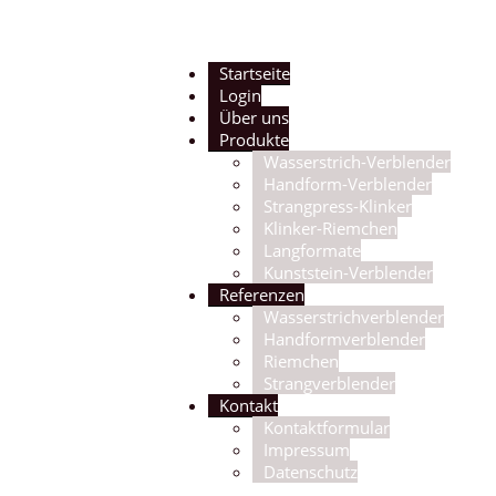
Startseite
Login
Über uns
Produkte
Wasserstrich-Verblender
Handform-Verblender
Strangpress-Klinker
Klinker-Riemchen
Langformate
Kunststein-Verblender
Referenzen
Wasserstrichverblender
Handformverblender
Riemchen
Strangverblender
Kontakt
Kontaktformular
Impressum
Datenschutz