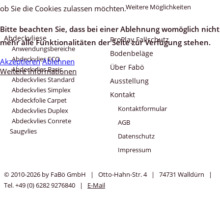
Weitere Möglichkeiten
ob Sie die Cookies zulassen möchten.
Bitte beachten Sie, dass bei einer Ablehnung womöglich nicht
Abdeckvliese
ProPlay Fallschutz
mehr alle Funktionalitäten der Seite zur Verfügung stehen.
Anwendungsbereiche
Bodenbeläge
Abdeckvlies ECO
Akzeptieren
Ablehnen
Über Fabö
Abdeckvlies Basic
Weitere Informationen
Abdeckvlies Standard
Ausstellung
Abdeckvlies Simplex
Kontakt
Abdeckfolie Carpet
Kontaktformular
Abdeckvlies Duplex
Abdeckvlies Conrete
AGB
Saugvlies
Datenschutz
Impressum
© 2010-2026 by FaBö GmbH | Otto-Hahn-Str. 4 | 74731 Walldürn |
Tel. +49 (0) 6282 9276840 |
E-Mail